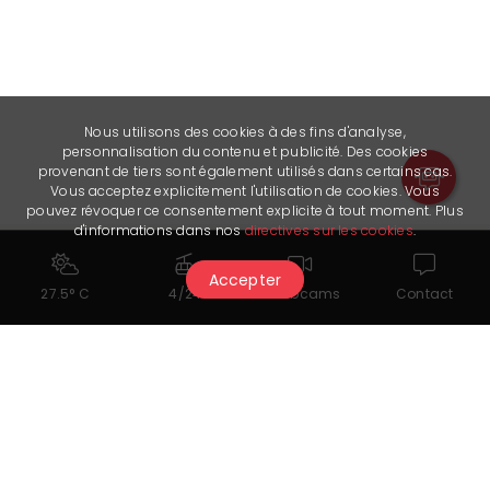
Nous utilisons des cookies à des fins d'analyse,
personnalisation du contenu et publicité. Des cookies
provenant de tiers sont également utilisés dans certains cas.
Vous acceptez explicitement l'utilisation de cookies. Vous
pouvez révoquer ce consentement explicite à tout moment. Plus
d'informations dans nos
directives sur les cookies
.
Accepter
27.5° C
4/24
Webcams
Contact
Das könnte Ihnen auch
gefallen...