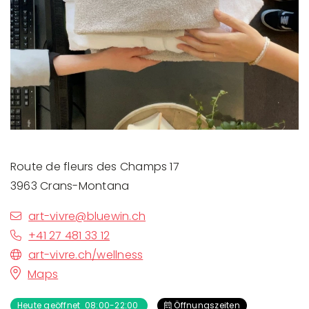
Route de fleurs des Champs 17
3963 Crans-Montana
art-vivre@bluewin.ch
+41 27 481 33 12
art-vivre.ch/wellness
Maps
Heute geöffnet 08:00-22:00
Öffnungszeiten