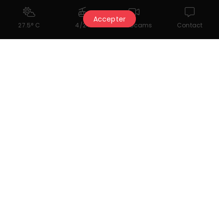
Accepter
27.5° C
4/24
Webcams
Contact
Das könnte Ihnen auch
gefallen...