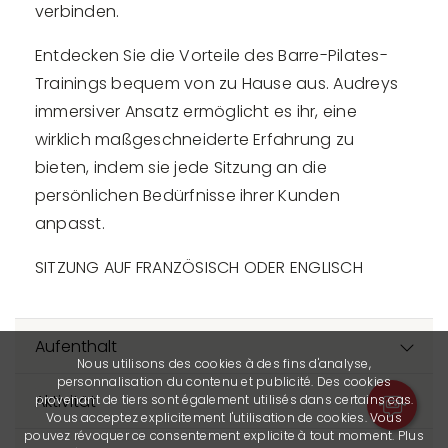
verbinden.
Entdecken Sie die Vorteile des Barre-Pilates-
Trainings bequem von zu Hause aus. Audreys
immersiver Ansatz ermöglicht es ihr, eine
wirklich maßgeschneiderte Erfahrung zu
bieten, indem sie jede Sitzung an die
persönlichen Bedürfnisse ihrer Kunden
anpasst.
SITZUNG AUF FRANZÖSISCH ODER ENGLISCH
Aufenthalt
Nous utilisons des cookies à des fins d'analyse,
personnalisation du contenu et publicité. Des cookies
Aktivität
provenant de tiers sont également utilisés dans certains cas.
Vous acceptez explicitement l'utilisation de cookies. Vous
pouvez révoquer ce consentement explicite à tout moment. Plus