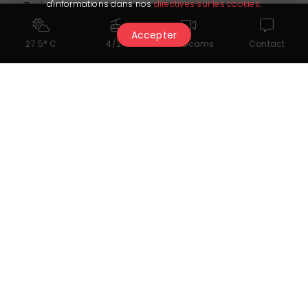
Preis
d'informations dans nos
directives sur les cookies
.
Accepter
Der Partner hat uns sein letztes Update am 11.02.2025 übermittelt. Er
27.5° C
4/24
Webcams
Contact
ist allein verantwortlich für die Richtigkeit der veröffentlichten Daten.
Das könnte Ihnen auch
gefallen...