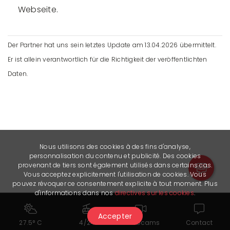
Webseite.
Der Partner hat uns sein letztes Update am 13.04.2026 übermittelt.
Er ist allein verantwortlich für die Richtigkeit der veröffentlichten
Daten.
Nous utilisons des cookies à des fins d'analyse,
personnalisation du contenu et publicité. Des cookies
provenant de tiers sont également utilisés dans certains cas.
Vous acceptez explicitement l'utilisation de cookies. Vous
pouvez révoquer ce consentement explicite à tout moment. Plus
d'informations dans nos
directives sur les cookies
.
Accepter
27.5° C
4/24
Webcams
Contact