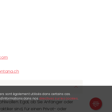
.com
ontana.ch
ers sont également utilisés dans certains cas.
s d'informations dans nos
directives sur les cookies
.
Wohlwollen. Egal, ob Sie Anfänger oder
aktiker sind, für einen Privat- oder