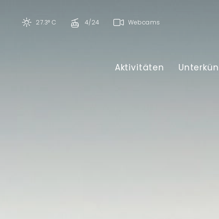
27.3° C
4/24
Webcams
Aktivitäten
Unterkün