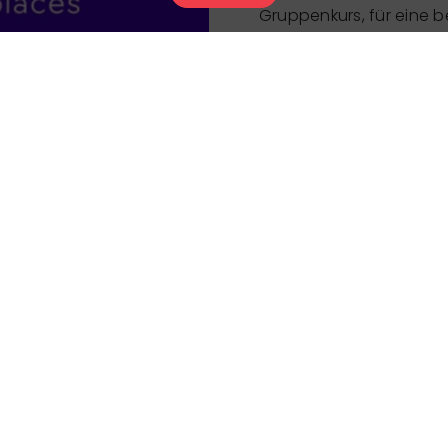
Gruppenkurs, für eine b
Vorbereitung (Golf, Ski,
tägliches Wohlbefinden.
Verfügung.
Wenn Ihnen die Kurszeit
gerne zur Verfügung, u
Möglichkeit, weitere Kur
Aufenthalt
Preis
Der Partner hat uns sein letztes Up
verantwortlich für die Richtigkeit 