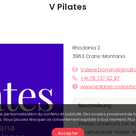
V Pilates
Rhodania 2
3963 Crans-Montana
Valerie.bonvin@gmail
+41 78 737 02 97
www.vpilates-cransm
Beschreibung
Next
se, personnalisation du contenu et publicité. Des cookies provenant de ti
ies. Vous pouvez révoquer ce consentement explicite à tout moment. Plu
Pilates-Unterricht mit 
ein erfahrener Pilates-Pr
Accepter