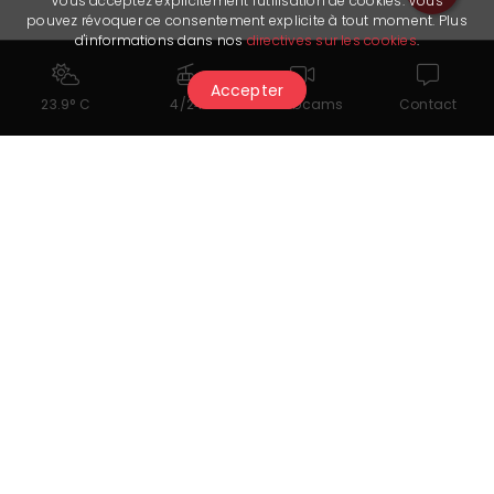
Vous acceptez explicitement l'utilisation de cookies. Vous
pouvez révoquer ce consentement explicite à tout moment. Plus
d'informations dans nos
directives sur les cookies
.
Accepter
23.9° C
4/24
Webcams
Contact
Das könnte Ihnen auch
gefallen...