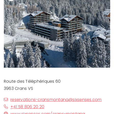
Previous
Next
Route des Téléphériques 60
3963 Crans VS
reservations-cransmontana@sixsenses.com
+41 58 806 20 20
www.sixsenses.com/crans-montana