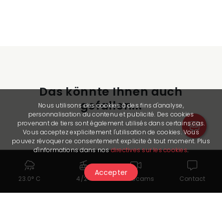
Das könnte Ihnen auch
gefallen...
Nous utilisons des cookies à des fins d'analyse,
personnalisation du contenu et publicité. Des cookies
provenant de tiers sont également utilisés dans certains cas.
Vous acceptez explicitement l'utilisation de cookies. Vous
pouvez révoquer ce consentement explicite à tout moment. Plus
d'informations dans nos
directives sur les cookies
.
Accepter
23.0° C
4/24
Webcams
Contact