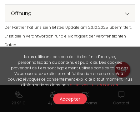
Öffnung
Der Partner hat uns sein letztes Update am 23.10.2025 übermittelt.
Er ist allein verantwortlich für die Richtigkeit der veröffentlichten
Daten.
Nous utilisons des cookies à des fins d'analyse,
personnalisation du contenu et publicité. Des cookies
provenant de tiers sont également utilisés dans certains cas.
Vous acceptez explicitement l'utilisation de cookies. Vous
pouvez révoquer ce consentement explicite à tout moment. Plus
d'informations dans nos
directives sur les cookies
.
Accepter
23.9° C
4/24
Webcams
Contact