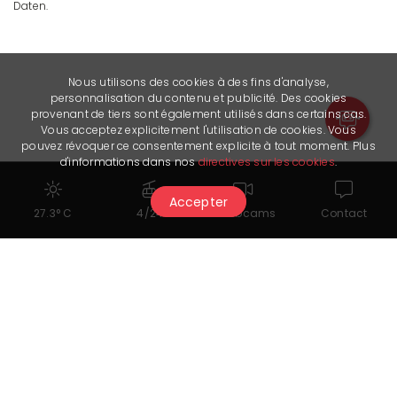
Daten.
Nous utilisons des cookies à des fins d'analyse,
personnalisation du contenu et publicité. Des cookies
provenant de tiers sont également utilisés dans certains cas.
Vous acceptez explicitement l'utilisation de cookies. Vous
pouvez révoquer ce consentement explicite à tout moment. Plus
d'informations dans nos
directives sur les cookies
.
Accepter
27.3° C
4/24
Webcams
Contact
Dokumente zum Herunterladen
Liste des prix Chetzeron
Formulaire Abonnement Chetzeron et