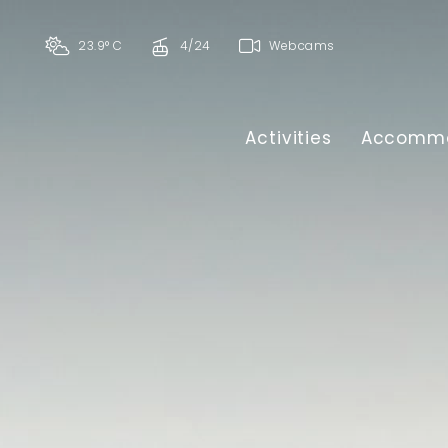
23.9° C
4/24
Webcams
Activities
Accommo