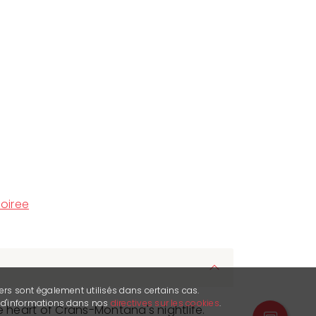
oiree
ers sont également utilisés dans certains cas.
s d'informations dans nos
directives sur les cookies
.
e heart of Crans-Montana's nightlife.