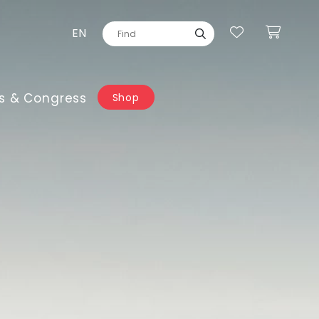
EN
s & Congress
Shop