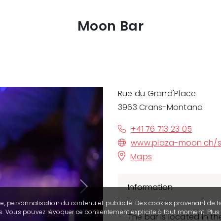
Moon Bar
Rue du Grand'Place
3963 Crans-Montana
+41 76 713 23 05
www.plaza-moon.ch/s
Maps
Information
Next
se, personnalisation du contenu et publicité. Des cookies provenant de ti
ies. Vous pouvez révoquer ce consentement explicite à tout moment. Plu
The bar is located in th