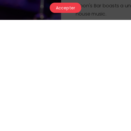
Moon's Bar boasts a un
Accepter
house music.
Opening hours