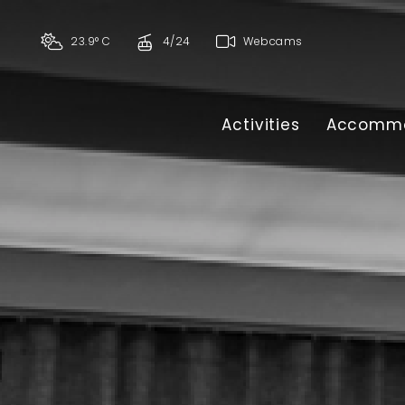
23.9° C
4/24
Webcams
Activities
Accommo