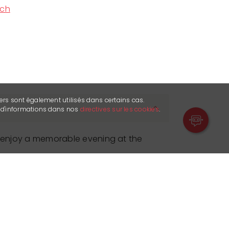
.ch
ers sont également utilisés dans certains cas.
s d'informations dans nos
directives sur les cookies
.
d enjoy a memorable evening at the
then book your table to discover our
, and finish in style by enjoying the
 late into the night!
in a good mood and appreciate livee