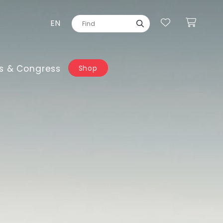
EN
s & Congress
Shop