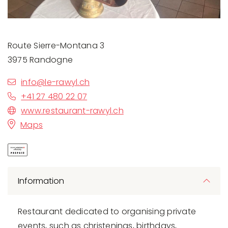
Route Sierre-Montana 3
3975 Randogne
info@le-rawyl.ch
+41 27 480 22 07
www.restaurant-rawyl.ch
Maps
Information
Restaurant dedicated to organising private
events, such as christenings, birthdays,