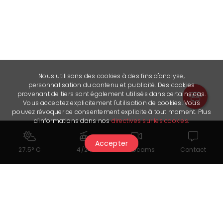
Nous utilisons des cookies à des fins d'analyse,
personnalisation du contenu et publicité. Des cookies
provenant de tiers sont également utilisés dans certains cas.
Vous acceptez explicitement l'utilisation de cookies. Vous
pouvez révoquer ce consentement explicite à tout moment. Plus
d'informations dans nos
directives sur les cookies
.
Documents for download
Accepter
27.5° C
4/24
Webcams
Contact
Rawyl