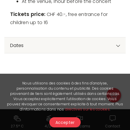
At the venue, 1hour before the concert
Tickets price:
CHF 40.-, free entrance for
children up to 16
Dates
Nous utilisons des cookies à des fins d'analyse,
personnalisation du contenu et publicité. Des cookies
provenant de tiers sont également utilisés dans certains cas.
Vous acceptez explicitement l'utilisation de cookies. Vous
pouvez révoquer ce consentement explicite à tout moment. Plus
d'informations dans nos
directives sur les cookies
.
Accepter
27.5° C
4/24
Webcams
Contact