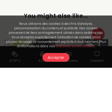
You might also like...
Nous utilisons des cookies à des fins d'analyse,
personnalisation du contenu et publicité. Des cookies
provenant de tiers sont également utilisés dans certains cas.
Vous acceptez explicitement l'utilisation de cookies. Vous
pouvez révoquer ce consentement explicite à tout moment. Plus
d'informations dans nos
directives sur les cookies
.
Accepter
27.5° C
4/24
Webcams
Contact