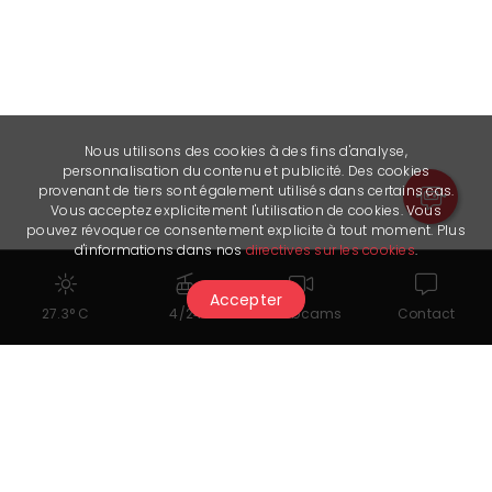
Nous utilisons des cookies à des fins d'analyse,
personnalisation du contenu et publicité. Des cookies
provenant de tiers sont également utilisés dans certains cas.
Vous acceptez explicitement l'utilisation de cookies. Vous
pouvez révoquer ce consentement explicite à tout moment. Plus
d'informations dans nos
directives sur les cookies
.
Accepter
27.3° C
4/24
Webcams
Contact
Cela pourrait également vous