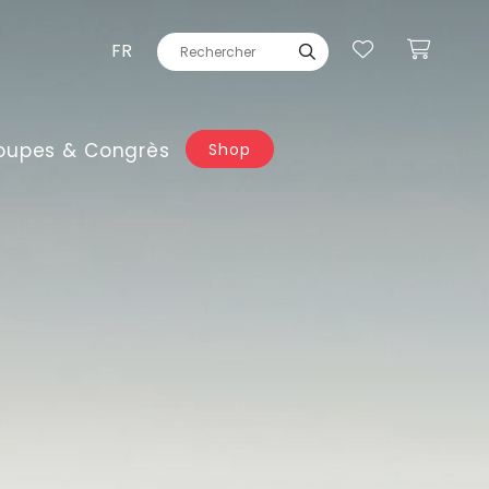
FR
oupes & Congrès
Shop