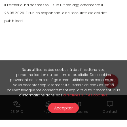
Il Partner ci ha trasmesso il suo ultimo aggiornamento il
26.05.2026. È l’unico responsabile dell’accuratezza dei dati
pubblicati.
Nous utilisons des cookies à des fins d'analyse,
personnalisation du contenu et publicité. Des cookies
provenant de tiers sont également utilisés dans certains cas.
Vous acceptez explicitement l'utilisation de cookies. Vous
pouvez révoquer ce consentement explicite à tout moment. Plus
d'informations dans nos
directives sur les cookies
.
Accepter
23.9° C
4/24
Webcams
Contact
Link utili