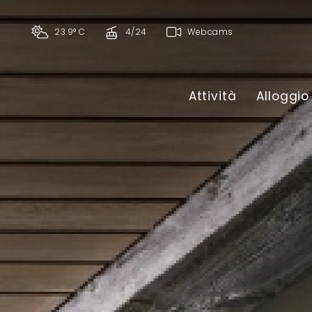
23.9° C
4/24
Webcams
Attività
Alloggio