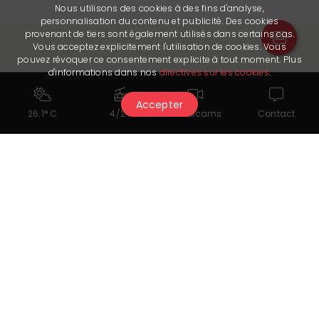
Nous utilisons des cookies à des fins d'analyse,
personnalisation du contenu et publicité. Des cookies
provenant de tiers sont également utilisés dans certains cas.
Vous acceptez explicitement l'utilisation de cookies. Vous
pouvez révoquer ce consentement explicite à tout moment. Plus
d'informations dans nos
directives sur les cookies
.
Potrebbe piacerti anche...
Accepter
26.1° C
4/24
Webcams
Contact