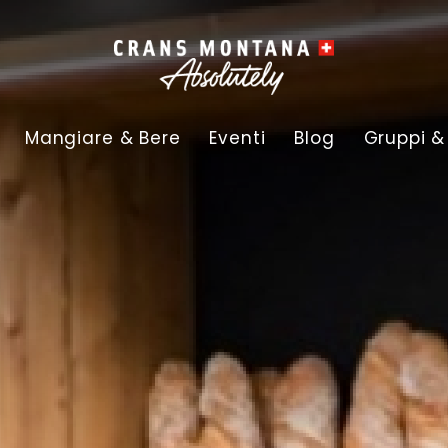
Mangiare & Bere
Eventi
Blog
Gruppi &