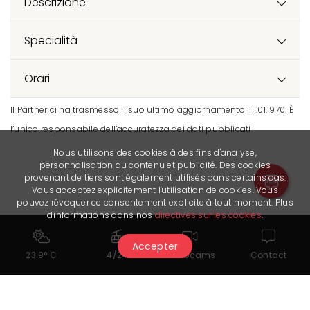
Descrizione
Specialità
Orari
Il Partner ci ha trasmesso il suo ultimo aggiornamento il 1.01.1970. È
l’unico responsabile dell’accuratezza dei dati pubblicati.
Nous utilisons des cookies à des fins d'analyse,
personnalisation du contenu et publicité. Des cookies
provenant de tiers sont également utilisés dans certains cas.
Vous acceptez explicitement l'utilisation de cookies. Vous
pouvez révoquer ce consentement explicite à tout moment. Plus
d'informations dans nos
directives sur les cookies
.
Accepter
23.9° C
4/24
Webcams
Contact