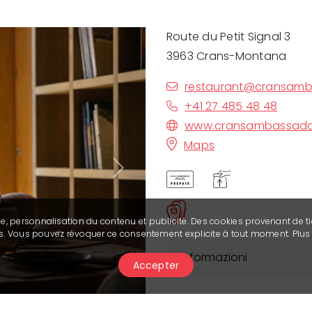
Route du Petit Signal 3
3963 Crans-Montana
restaurant@cransamb
+41 27 485 48 48
www.cransambassado
Maps
Next
se, personnalisation du contenu et publicité. Des cookies provenant de ti
ies. Vous pouvez révoquer ce consentement explicite à tout moment. Plu
Informazioni
Accepter
Le Crans Ambassador aur