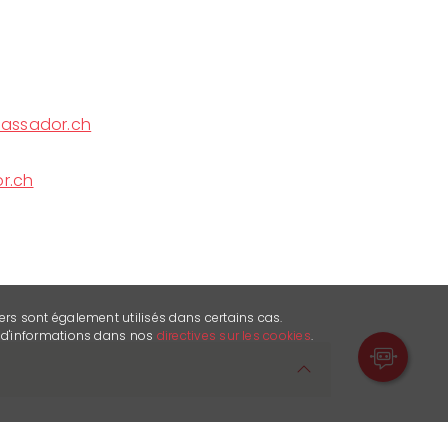
assador.ch
r.ch
ers sont également utilisés dans certains cas.
s d'informations dans nos
directives sur les cookies
.
a le plaisir de vous accueillir cet