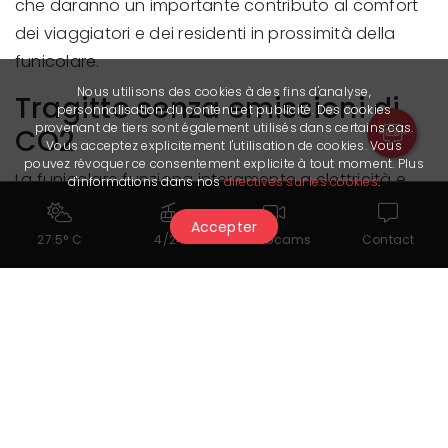
che daranno un importante contributo al comfort
dei viaggiatori e dei residenti in prossimità della
funicolare.
Nous utilisons des cookies à des fins d'analyse,
Tragitto senza emissioni di
personnalisation du contenu et publicité. Des cookies
provenant de tiers sont également utilisés dans certains cas.
CO2
Vous acceptez explicitement l'utilisation de cookies. Vous
pouvez révoquer ce consentement explicite à tout moment. Plus
La funicolare funziona interamente a elettricità e
d'informations dans nos
directives sur les cookies
.
beneficia di un nuovo sistema di recupero e
Accepter
stoccaggio dell'energia, garantendo una gestione
27.5° C
4/24
Webcams
Contact
sostenibile e a zero emissioni di anidride carbonica.
Rapido e comodo, il collegamento con i mezzi
pubblici da fondovalle alla montagna è tra i
principali punti di forza di Crans-Montana.
Congratulazioni all'azienda SMC per l'investimento