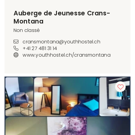
Auberge de Jeunesse Crans-
Montana
Non classé
cransmontana@youthhostel.ch
+41 27 481 31 14
www.youthhostel.ch/cransmontana