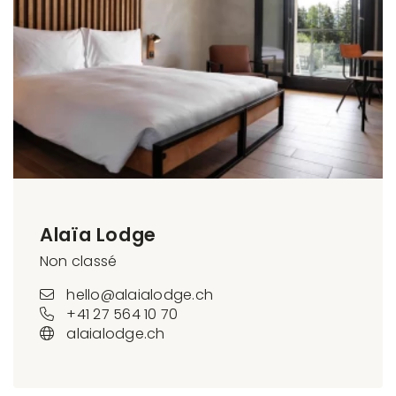
Alaïa Lodge
Non classé
hello@alaialodge.ch
+41 27 564 10 70
alaialodge.ch