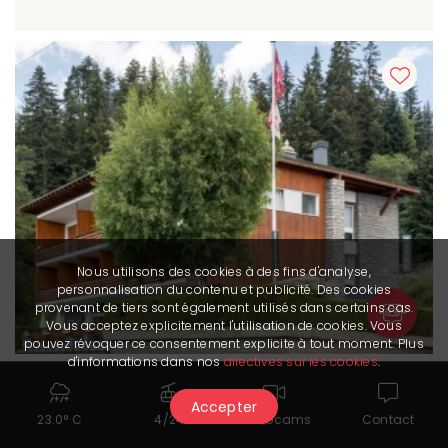
Nous utilisons des cookies à des fins d'analyse,
personnalisation du contenu et publicité. Des cookies
provenant de tiers sont également utilisés dans certains cas.
Vous acceptez explicitement l'utilisation de cookies. Vous
pouvez révoquer ce consentement explicite à tout moment. Plus
d'informations dans nos
directives sur les cookies
.
Accepter
Chez Elsy - Crans-Sapins
23.0° C
4/24
Webcams
Contact
Non classé