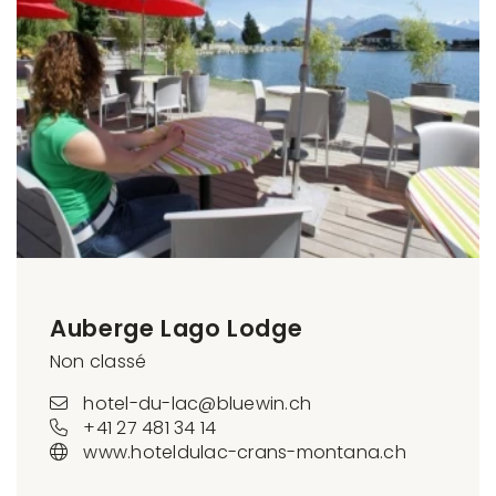
Auberge Lago Lodge
Non classé
hotel-du-lac@bluewin.ch
+41 27 481 34 14
www.hoteldulac-crans-montana.ch