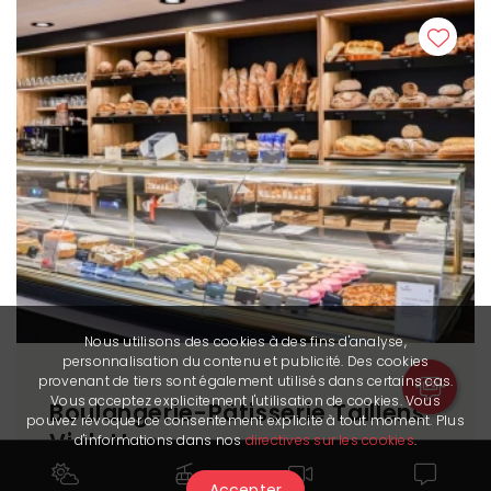
Nous utilisons des cookies à des fins d'analyse,
personnalisation du contenu et publicité. Des cookies
provenant de tiers sont également utilisés dans certains cas.
Vous acceptez explicitement l'utilisation de cookies. Vous
Boulangerie-Pâtisserie Taillens
pouvez révoquer ce consentement explicite à tout moment. Plus
Violettes
d'informations dans nos
directives sur les cookies
.
Bakery-Pâtisserie
Accepter