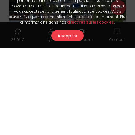
personnalisation du contenu et publicité. Des cookies
provenant de tiers sont également utilisés dans certains cas.
Vous acceptez explicitement l'utilisation de cookies. Vous
pouvez révoquer ce consentement explicite à tout moment. Plus
d'informations dans nos
directives sur les cookies
.
Accepter
23.0° C
4/24
Webcams
Contact
Crans Ambassador
★★★★★
info@cransambassador.ch
+41 27 485 48 48
www.cransambassador.ch