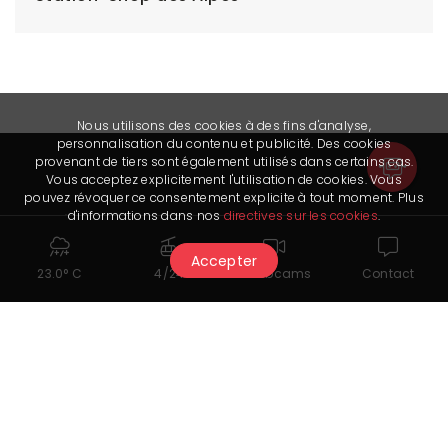
Nous utilisons des cookies à des fins d'analyse,
personnalisation du contenu et publicité. Des cookies
provenant de tiers sont également utilisés dans certains cas.
Vous acceptez explicitement l'utilisation de cookies. Vous
pouvez révoquer ce consentement explicite à tout moment. Plus
d'informations dans nos
directives sur les cookies
.
Stay in touch
Accepter
Crans-Montana Tourisme & Congrès
23.0° C
4/24
Webcams
Contact
Route des Arolles 4
3963 Crans-Montana
information@crans-montana.ch
+41 27 485 04 04
Subscribe to our newsletter