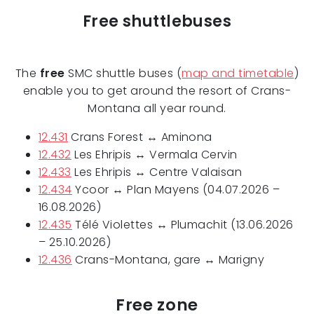
Free shuttlebuses
The
free
SMC shuttle buses (
map and timetable
)
enable you to get around the resort of Crans-
Montana all year round.
12.431
Crans Forest ↔ Aminona
12.432
Les Ehripis ↔ Vermala Cervin
12.433
Les Ehripis ↔ Centre Valaisan
12.434
Ycoor ↔ Plan Mayens (04.07.2026 –
16.08.2026)
12.435
Télé Violettes ↔ Plumachit (13.06.2026
– 25.10.2026)
12.436
Crans-Montana, gare ↔ Marigny
Free zone