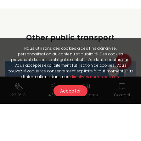
Other public transport
Nous utilisons des cookies à des fins d'analyse,
personnalisation du contenu et publicité. Des cookies
provenant de tiers sont également utilisés dans certains cas.
Vous acceptez explicitement l'utilisation de cookies. Vous
pouvez révoquer ce consentement explicite à tout moment. Plus
d'informations dans nos
directives sur les cookies
.
Accepter
23.9° C
4/24
Webcams
Contact