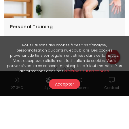
Personal Training
Nous utilisons des cookies à des fins d'analyse,
personnalisation du contenu et publicité. Des cookies
provenant de tiers sont également utilisés dans certains cas.
Vous acceptez explicitement l'utilisation de cookies. Vous
pouvez révoquer ce consentement explicite à tout moment. Plus
d'informations dans nos
directives sur les cookies
.
Accepter
27.3° C
4/24
Webcams
Contact