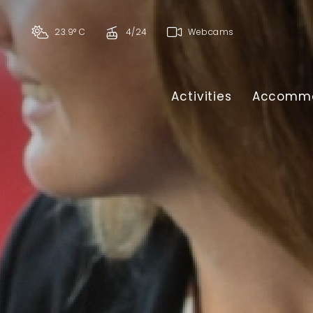
23.9° C
4/24
Webcams
Activities
Accommo