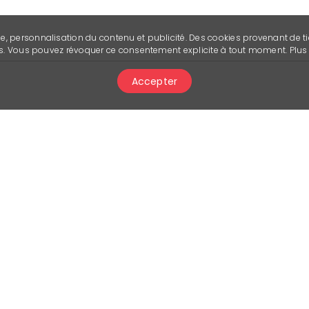
se, personnalisation du contenu et publicité. Des cookies provenant de ti
ies. Vous pouvez révoquer ce consentement explicite à tout moment. Plu
Accepter