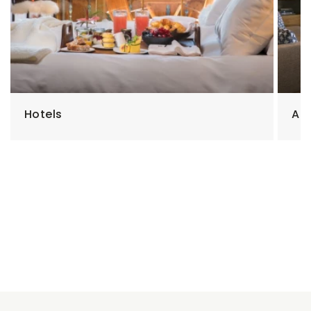
Hotels
Ap