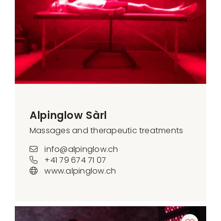
Alpinglow Sàrl
Massages and therapeutic treatments
info@alpinglow.ch
+41 79 674 71 07
www.alpinglow.ch