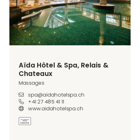
Aïda Hôtel & Spa, Relais &
Chateaux
Massages
spa@aidahotelspa.ch
+41 27 485 41 11
www.aidahotelspa.ch