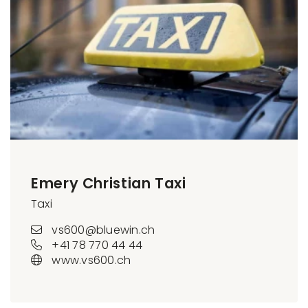
Emery Christian Taxi
Taxi
vs600@bluewin.ch
+41 78 770 44 44
www.vs600.ch