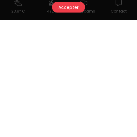
Accepter
23.9° C
4/24
Webcams
Contact
Transport
CarPostal Suisse SA