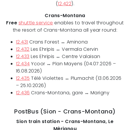
(
12.422
).
Crans-Montana
Free
shuttle service
enables to travel throughout
the resort of Crans-Montana all year round:
12.431
Crans Forest ↔ Aminona
12.432
Les Ehripis ↔ Vermala Cervin
12.433
Les Ehripis ↔ Centre Valaisan
12.434
Ycoor ↔ Plan Mayens (04.07.2026 –
16.08.2026)
12.435
Télé Violettes ↔ Plumachit (13.06.2026
– 25.10.2026)
12.436
Crans-Montana, gare ↔ Marigny
PostBus (Sion - Crans-Montana)
Sion train station - Crans-Montana, Le
Mèrignou