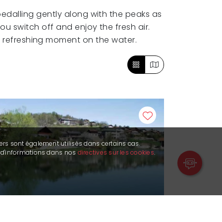
edalling gently along with the peaks as
ou switch off and enjoy the fresh air.
 a refreshing moment on the water.
ers sont également utilisés dans certains cas.
s d'informations dans nos
directives sur les cookies
.