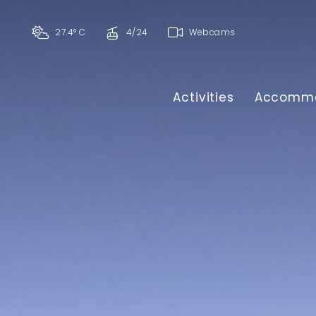
27.4° C
4/24
Webcams
Activities
Accommo