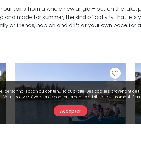
mountains from a whole new angle – out on the lake, p
g and made for summer, the kind of activity that lets y
mily or friends, hop on and drift at your own pace for
se, personnalisation du contenu et publicité. Des cookies provenant de ti
ies. Vous pouvez révoquer ce consentement explicite à tout moment. Plu
Accepter