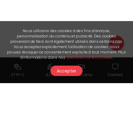
Nous utilisons des cookies à des fins d'analyse,
personnalisation du contenu et publicité. Des cookies
provenant de tiers sont également utilisés dans certains cas.
Vous acceptez explicitement l'utilisation de cookies. Vous
pouvez révoquer ce consentement explicite à tout moment. Plus
d'informations dans nos
directives sur les cookies
.
Accepter
27.5° C
4/24
Webcams
Contact
Cela pourrait également vous
intéresser...