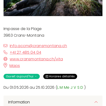
Impasse de la Plage
3963 Crans-Montana
info.accm@cransmontana.ch
+41 27 485 04 04
www.cransmontana.ch/vita
Maps
Ouvert aujourd'hui -
Horaires détaillés
Du 01.05.2026 au 25.10.2026 (
L
M
Me
J
V
S
D
)
Information