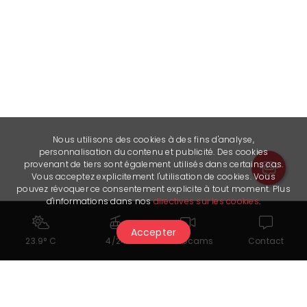
Nous utilisons des cookies à des fins d'analyse,
personnalisation du contenu et publicité. Des cookies
provenant de tiers sont également utilisés dans certains cas.
Vous acceptez explicitement l'utilisation de cookies. Vous
pouvez révoquer ce consentement explicite à tout moment. Plus
d'informations dans nos
directives sur les cookies
.
Accepter
23.9° C
4/24
Webcams
Contact
Cela pourrait également vous