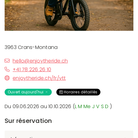
3963 Crans-Montana
hello@enjoytheride.ch
+41 78 226 26 10
enjoytheride.ch/fr/vtt
Ouvert aujourd'hui -
Horaires détaillés
Du 09.06.2026 au 10.10.2026 (
L
M
Me
J
V
S
D
)
Sur réservation