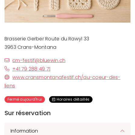
Brasserie Gerber Route du Rawyl 33
3963 Crans-Montana
cm-festif@bluewin.ch
+41 79 288 49 71
www.cransmontanafestif.ch/au-coeur-des-
liens
Fermé aujourd'hui
Horaires détaillés
Sur réservation
Information