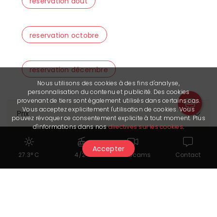
reservation août
reservation octobre
reservation décembre
Nous utilisons des cookies à des fins d'analyse,
personnalisation du contenu et publicité. Des cookies
provenant de tiers sont également utilisés dans certains cas.
Vous acceptez explicitement l'utilisation de cookies. Vous
Prix
pouvez révoquer ce consentement explicite à tout moment. Plus
d'informations dans nos
directives sur les cookies
.
Accepter
27.3° C
4/24
Webcams
Contact
Cela pourrait également vous
intéresser...