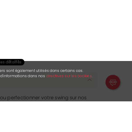
es détaillés
ers sont également utilisés dans certains cas.
s d'informations dans nos
directives sur les cookies
.
 ou perfectionner votre swing sur nos