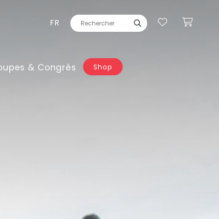
FR
oupes & Congrès
Shop