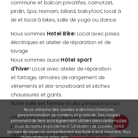
commune et balcon privatifes, carnotzet,
jardin, Spa, Hamam, billard, babyfoot, local à
ski et local à bikes, salle de yoga ou dance
Hotel Bike
Nous sommes
! Local avec prises
électriques et atelier de réparation et de
lavage
Hôtel sport
Nous sommes aussi
d'hiver
! Local avec atelier de réparation
et fartage, armoires de rangement de
vétements et skis-snowboard et sêches
chaussures et gants.
Notre salle est fermée à clés pendant la nuit
Nous utilisons des cookies à des fins d'analyse,
personnalisation du contenu et publicité. Des cookies
Les Barzettes est un quartier tranquille en
provenant de tiers sont également utilisés dans certains cas.
pleine nature avec une vue imprenable sur les
Vous acceptez explicitement l'utilisation de cookies. Vous
pouvez révoquer ce consentement explicite à tout moment. Plus
Alpes. A proximité des activités sportives
d'informations dans nos
directives sur les cookies
.