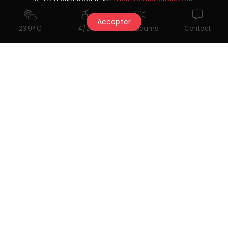
(300m) et à 2km (20 minutes à pieds) des
commerces et du centre de Crans-Montana,
Accepter
23.9° C
4/24
Webcams
Contact
navettes gratuites toute l’année
Visite du Chalet en drone FPV
Ouverture
Tarifs
Certification
Equipement
Le Partenaire nous a transmis sa dernière mise à jour le 8.04.2025.
Il est seul responsable de l’exactitude des données publiées.