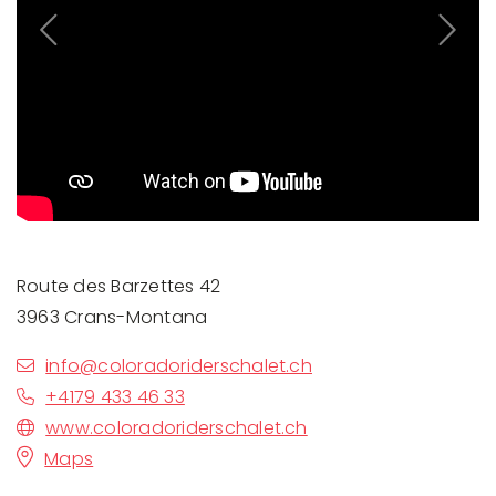
Previous
Next
Route des Barzettes 42
3963 Crans-Montana
info@coloradoriderschalet.ch
+4179 433 46 33
www.coloradoriderschalet.ch
Maps