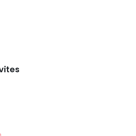
vites
h