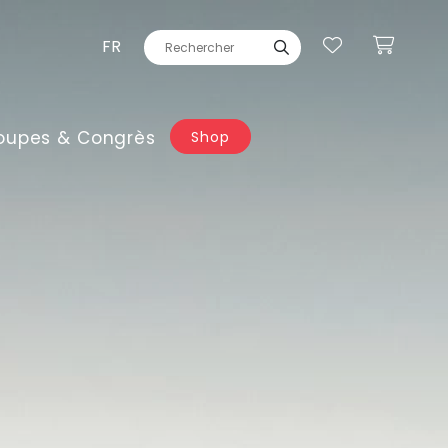
FR
oupes & Congrès
Shop