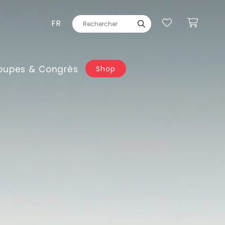
FR
oupes & Congrès
Shop