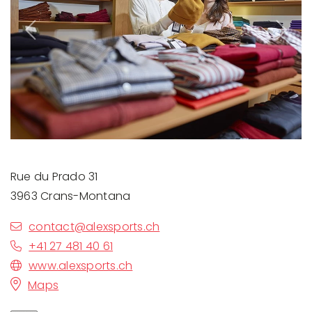
Previous
Next
Rue du Prado 31
3963 Crans-Montana
contact@alexsports.ch
+41 27 481 40 61
www.alexsports.ch
Maps