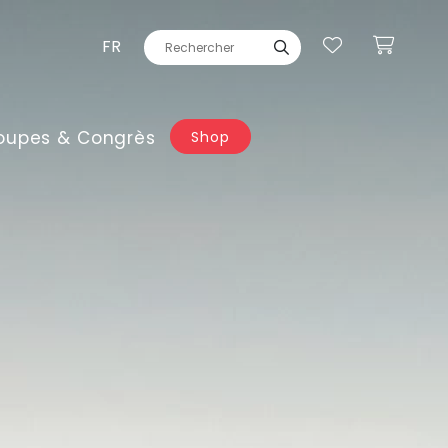
FR
oupes & Congrès
Shop