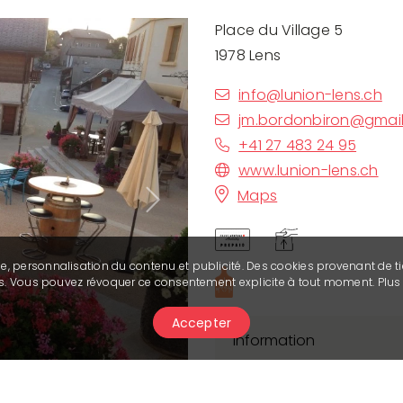
Place du Village 5
1978 Lens
info@lunion-lens.ch
jm.bordonbiron@gmai
+41 27 483 24 95
www.lunion-lens.ch
Maps
Next
se, personnalisation du contenu et publicité. Des cookies provenant de ti
ies. Vous pouvez révoquer ce consentement explicite à tout moment. Plu
Accepter
Information
Le Café de l'Union à Len