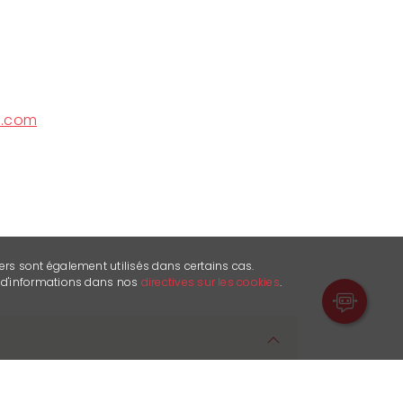
l.com
ers sont également utilisés dans certains cas.
s d'informations dans nos
directives sur les cookies
.
s existe depuis plus de 100 ans.