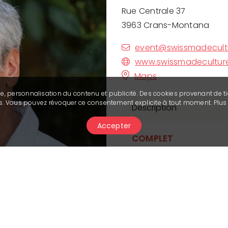
Rue Centrale 37
3963 Crans-Montana
event@swissmadecult
www.swissmadecultur
Maps
se, personnalisation du contenu et publicité. Des cookies provenant de ti
ies. Vous pouvez révoquer ce consentement explicite à tout moment. Plu
Description
Accepter
COMPLET
Conférence de Philippe 
de romans historiques.
Philippe Favre présente
temps des sorcières
, b
photos de repérage et 