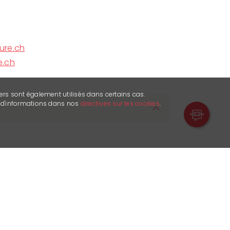
ure.ch
e.ch
ers sont également utilisés dans certains cas.
s d'informations dans nos
directives sur les cookies
.
Favre, professeur et historien, auteur
 son dernier roman historique
1466, le
asé sur des faits réels. À travers ses
des documents d'époque, il explore la