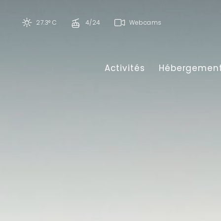
27.3° C
4/24
Webcams
Activités
Hébergemen