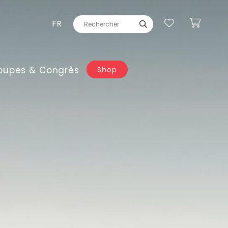
FR
oupes & Congrès
Shop