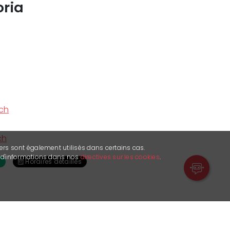
oria
ch
ch
ers sont également utilisés dans certains cas.
s d'informations dans nos
directives sur les cookies
.
0
Horaires détaillés