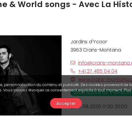
e & World songs - Avec La Hist
Jardins d'Ycoor
3963 Crans-Montana
info@crans-montana.
+41 27 485 04 04
www.crans-montana.
se, personnalisation du contenu et publicité. Des cookies provenant de ti
ies. Vous pouvez révoquer ce consentement explicite à tout moment. Plu
Ouvert aujourd'hui 17:00-20:0
Accepter
07.08.2026 17:00 20:00
Information