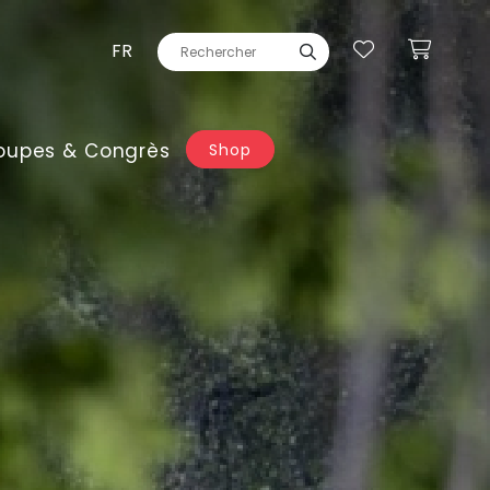
FR
oupes & Congrès
Shop