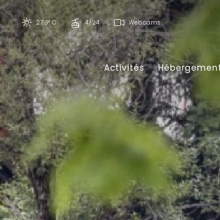
27.3° C
4/24
Webcams
Activités
Hébergemen