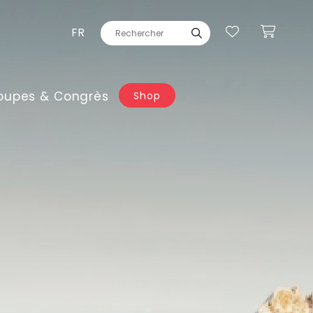
FR
oupes & Congrès
Shop