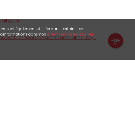
ail.com
ers sont également utilisés dans certains cas.
s d'informations dans nos
directives sur les cookies
.
h/massotherapeute/montana/carine-rey-
 08h30-17h30
 13h30-16h