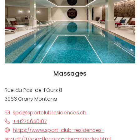
Massages
Rue du Pas-de-l'Ours 8
3963 Crans Montana
spa@sportclubresidences.ch
+41275650107
https://www.sport-club-residences-
spa.ch/fr/spa-flocoon-cinq-mondes.html