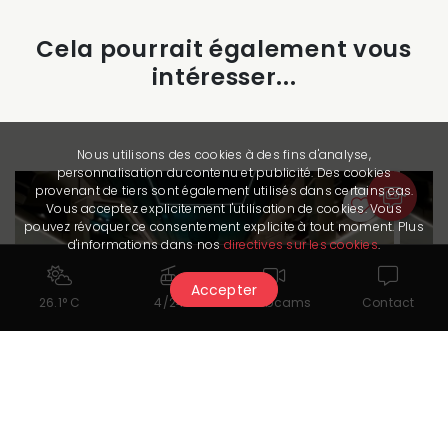
Cela pourrait également vous
intéresser...
Nous utilisons des cookies à des fins d'analyse,
personnalisation du contenu et publicité. Des cookies
provenant de tiers sont également utilisés dans certains cas.
Vous acceptez explicitement l'utilisation de cookies. Vous
pouvez révoquer ce consentement explicite à tout moment. Plus
d'informations dans nos
directives sur les cookies
.
Accepter
26.1° C
4/24
Webcams
Contact